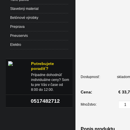
Stavebný material
Betónové výrobky
Preprava
Pneuservis
Elektro
Potrebujete
poradiť?
Prípadne dohodnúť
Dostupnosť:
sklado
individuálne ceny? Som
tu pre Vás v čase od
8:00 do 12:00.
Cena:
€ 33,
0517482712
Množstvo:
Popis produktu