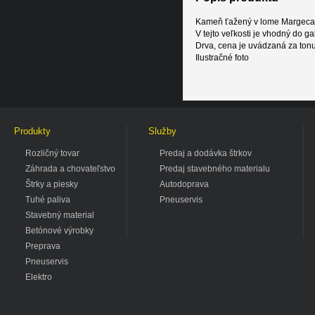
Kameň ťažený v lome Margeca
V tejto veľkosti je vhodný do g
Drva, cena je uvádzaná za ton
Ilustračné foto
Produkty
Služby
Rozličný tovar
Predaj a dodávka štrkov
Záhrada a chovateľstvo
Predaj stavebného materialu
Štrky a piesky
Autodoprava
Tuhé paliva
Pneuservis
Stavebný material
Betónové výrobky
Preprava
Pneuservis
Elektro