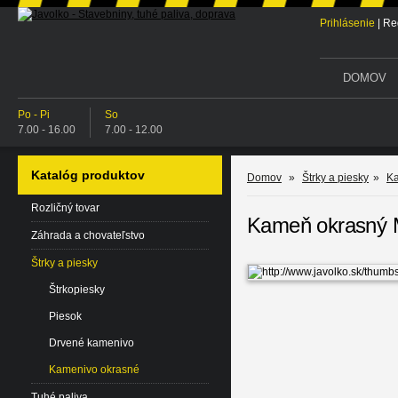
Prihlásenie
|
Reg
DOMOV
Po - Pi
So
7.00 - 16.00
7.00 - 12.00
Katalóg produktov
Domov
»
Štrky a piesky
»
Ka
Rozličný tovar
Kameň okrasný 
Záhrada a chovateľstvo
Štrky a piesky
Štrkopiesky
Piesok
Drvené kamenivo
Kamenivo okrasné
Tuhé paliva