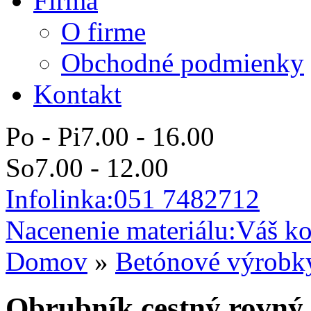
Firma
O firme
Obchodné podmienky
Kontakt
Po - Pi
7.00 - 16.00
So
7.00 - 12.00
Infolinka:
051 7482712
Nacenenie materiálu:
Váš ko
Domov
»
Betónové výrobk
Obrubník cestný rovný