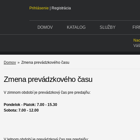
Prihlásenie
|
Registrácia
DOMOV
KATALOG
SLUŽBY
FI
Nac
Váš
Domov
»
Zmena prevádzkového času
Zmena prevádzkového času
V zimnom období je prevádzkový čas pre predajňu:
Pondelok - Piatok: 7.00 - 15.30
Sobota: 7.00 - 12.00
V letnom období je prevádzkový čas pre predajňu: