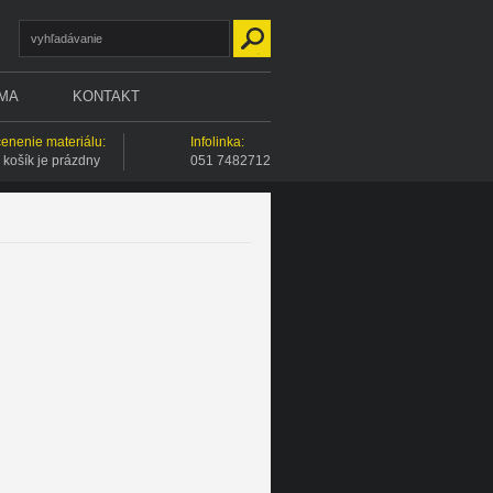
RMA
KONTAKT
enenie materiálu:
Infolinka:
 košík je prázdny
051 7482712