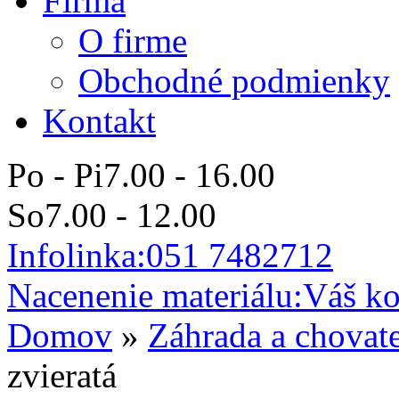
Firma
O firme
Obchodné podmienky
Kontakt
Po - Pi
7.00 - 16.00
So
7.00 - 12.00
Infolinka:
051 7482712
Nacenenie materiálu:
Váš ko
Domov
»
Záhrada a chovat
zvieratá