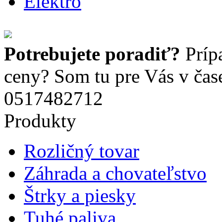
Elektro
Potrebujete poradiť?
Príp
ceny? Som tu pre Vás v čas
0517482712
Produkty
Rozličný tovar
Záhrada a chovateľstvo
Štrky a piesky
Tuhé paliva