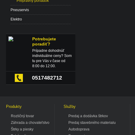
Prepravný poriadok
Pneuservis
Elektro
Potrebujete
poradiť?
Prípadne dohodnúť
individuálne ceny? Som
tu pre Vás v čase od
8:00 do 12:00.
0517482712
Produkty
Služby
Rozličný tovar
Predaj a dodávka štrkov
Záhrada a chovateľstvo
Predaj stavebného materialu
Štrky a piesky
Autodoprava