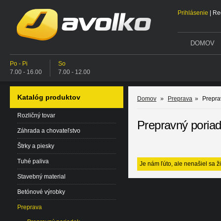
Prihlásenie
|
Reg
DOMOV
Po - Pi
So
7.00 - 16.00
7.00 - 12.00
Katalóg produktov
Domov
»
Preprava
»
Prepra
Rozličný tovar
Prepravný poria
Záhrada a chovateľstvo
Štrky a piesky
Tuhé paliva
Je nám ľúto, ale nenašiel sa ž
Stavebný material
Betónové výrobky
Preprava