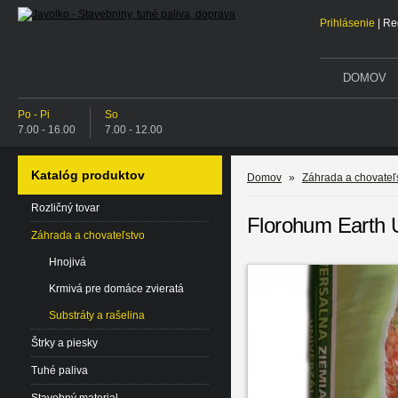
Prihlásenie
|
Reg
DOMOV
Po - Pi
So
7.00 - 16.00
7.00 - 12.00
Katalóg produktov
Domov
»
Záhrada a chovateľ
Rozličný tovar
Florohum Earth U
Záhrada a chovateľstvo
Hnojivá
Krmivá pre domáce zvieratá
Substráty a rašelina
Štrky a piesky
Tuhé paliva