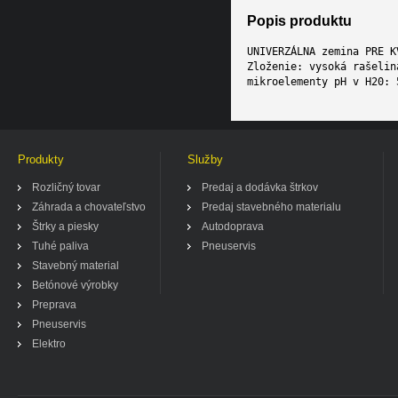
Popis produktu
UNIVERZÁLNA zemina PRE K
Zloženie: vysoká rašelin
mikroelementy pH v H20: 
Produkty
Služby
Rozličný tovar
Predaj a dodávka štrkov
Záhrada a chovateľstvo
Predaj stavebného materialu
Štrky a piesky
Autodoprava
Tuhé paliva
Pneuservis
Stavebný material
Betónové výrobky
Preprava
Pneuservis
Elektro