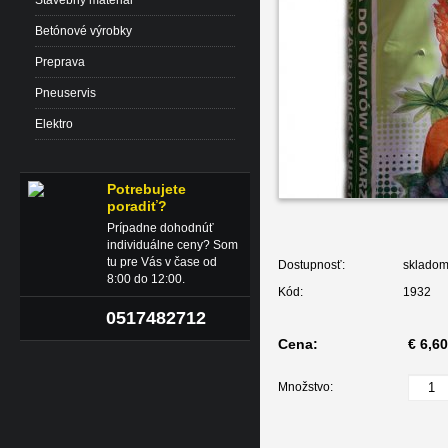
Stavebný material
Betónové výrobky
Preprava
Pneuservis
Elektro
Potrebujete
poradiť?
Prípadne dohodnúť
individuálne ceny? Som
tu pre Vás v čase od
Dostupnosť:
sklado
8:00 do 12:00.
Kód:
1932
0517482712
Cena:
€ 6,60
Množstvo: