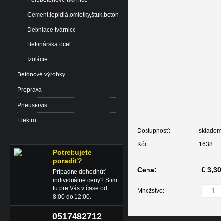
Pórobetónové tvárnice
Cement,lepidlá,omietky,štuk,beton
Debniace tvárnice
Betonárska oceľ
Izolácie
Betónové výrobky
Preprava
Pneuservis
Elektro
Dostupnosť:
sklado
Kód:
1638
Potrebujete
poradiť?
Cena:
€ 3,30
Prípadne dohodnúť
individuálne ceny? Som
tu pre Vás v čase od
Množstvo:
8:00 do 12:00.
0517482712