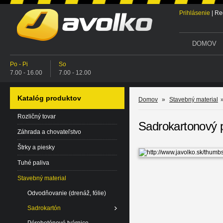
Prihlásenie
|
Reg
DOMOV
Po - Pi
So
7.00 - 16.00
7.00 - 12.00
Katalóg produktov
Domov
»
Stavebný material
Rozličný tovar
Sadrokartonový 
Záhrada a chovateľstvo
Štrky a piesky
Tuhé paliva
Stavebný material
Odvodňovanie (drenáž, fólie)
Sadrokartón